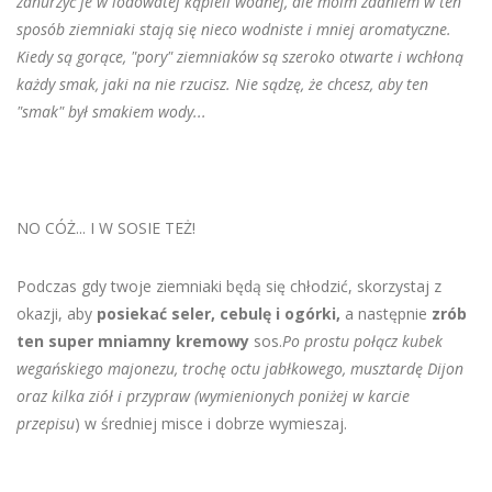
zanurzyć je w lodowatej kąpieli wodnej, ale moim zdaniem w ten
sposób ziemniaki stają się nieco wodniste i mniej aromatyczne.
Kiedy są gorące, "pory" ziemniaków są szeroko otwarte i wchłoną
każdy smak, jaki na nie rzucisz. Nie sądzę, że chcesz, aby ten
"smak" był smakiem wody...
NO CÓŻ... I W SOSIE TEŻ!
Podczas gdy twoje ziemniaki będą się chłodzić, skorzystaj z
okazji, aby
posiekać seler, cebulę i ogórki,
a następnie
zrób
ten super mniamny kremowy
sos.
Po prostu połącz kubek
wegańskiego majonezu, trochę octu jabłkowego, musztardę Dijon
oraz kilka ziół i przypraw (
wymienionych poniżej w karcie
przepisu
) w średniej misce i dobrze wymieszaj.