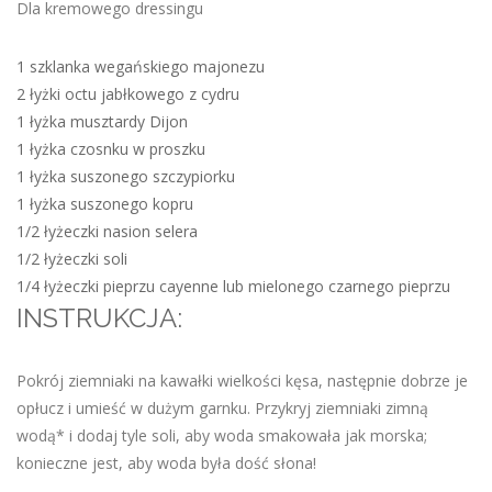
Dla kremowego dressingu
1 szklanka wegańskiego majonezu
2 łyżki octu jabłkowego z cydru
1 łyżka musztardy Dijon
1 łyżka czosnku w proszku
1 łyżka suszonego szczypiorku
1 łyżka suszonego kopru
1/2 łyżeczki nasion selera
1/2 łyżeczki soli
1/4 łyżeczki pieprzu cayenne lub mielonego czarnego pieprzu
INSTRUKCJA:
Pokrój ziemniaki na kawałki wielkości kęsa, następnie dobrze je
opłucz i umieść w dużym garnku. Przykryj ziemniaki zimną
wodą* i dodaj tyle soli, aby woda smakowała jak morska;
konieczne jest, aby woda była dość słona!