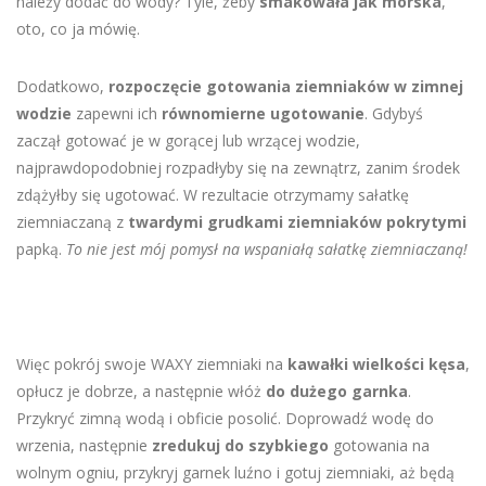
należy dodać do wody? Tyle, żeby
smakowała jak morska
,
oto, co ja mówię.
Dodatkowo,
rozpoczęcie gotowania ziemniaków
w zimnej
wodzie
zapewni ich
równomierne ugotowanie
. Gdybyś
zaczął gotować je w gorącej lub wrzącej wodzie,
najprawdopodobniej rozpadłyby się na zewnątrz, zanim środek
zdążyłby się ugotować. W rezultacie otrzymamy sałatkę
ziemniaczaną z
twardymi grudkami ziemniaków pokrytymi
papką.
To nie jest mój pomysł na wspaniałą sałatkę ziemniaczaną!
Więc pokrój swoje WAXY ziemniaki na
kawałki wielkości kęsa
,
opłucz je dobrze, a następnie włóż
do dużego garnka
.
Przykryć zimną wodą i obficie posolić. Doprowadź wodę do
wrzenia, następnie
zredukuj do szybkiego
gotowania na
wolnym ogniu, przykryj garnek luźno i gotuj ziemniaki, aż będą