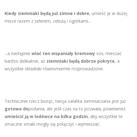
Kiedy ziemniaki będą już zimne i dobre
, umieść je w dużej
misce razem z selerem, cebulą i ogórkami...
...a następnie
wlać ten wspaniały kremowy
sos; mieszać
bardzo delikatnie, aż
ziemniaki będą dobrze pokryte
, a
wszystkie składniki równomiernie rozprowadzone.
Technicznie rzecz biorąc, twoja sałatka ziemniaczana jest już
gotowa do
podania, ale jeśli czas na to pozwala, powinieneś
umieścić ją w lodówce na kilka godzin
, aby wszystkie te
smaczne smaki mogły się połączyć i wymieszać.