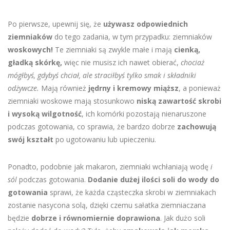
Po pierwsze, upewnij się, że
używasz odpowiednich
ziemniaków
do tego zadania, w tym przypadku: ziemniaków
woskowych!
Te ziemniaki są zwykle małe i mają
cienką,
gładką skórkę,
więc nie musisz ich nawet obierać,
chociaż
mógłbyś, gdybyś chciał, ale straciłbyś tylko smak i składniki
odżywcze.
Mają również
jędrny i kremowy miąższ
, a ponieważ
ziemniaki woskowe mają stosunkowo
niską zawartość skrobi
i wysoką wilgotność
, ich komórki pozostają nienaruszone
podczas gotowania, co sprawia, że bardzo dobrze
zachowują
swój kształt
po ugotowaniu lub upieczeniu.
Ponadto, podobnie jak makaron, ziemniaki wchłaniają wodę
i
sól
podczas gotowania.
Dodanie dużej ilości soli do wody do
gotowania
sprawi, że każda cząsteczka skrobi w ziemniakach
zostanie nasycona solą, dzięki czemu sałatka ziemniaczana
będzie
dobrze i równomiernie doprawiona
. Jak dużo soli