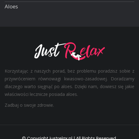
Aloes
Korzystając z naszych porad, bez problemu poradzisz sobie z
przywróceniem równowagi kwasowo-zasadowej. Doradzamy
dlaczego warto sięgnąć po aloes. Dzięki nam, dowiesz się jakie
właściwości lecznicze posiada aloes.
Zadbaj o swoje zdrowie.
© Copyright justrelax.pl | All Rights Reserved.