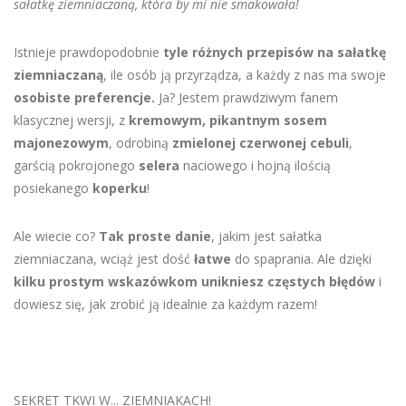
sałatkę ziemniaczaną, która by mi nie smakowała!
Istnieje prawdopodobnie
tyle
różnych przepisów na sałatkę
ziemniaczaną
, ile osób ją przyrządza, a każdy z nas ma swoje
osobiste preferencje.
Ja? Jestem prawdziwym fanem
klasycznej wersji, z
kremowym, pikantnym sosem
majonezowym
, odrobiną
zmielonej czerwonej cebuli
,
garścią pokrojonego
selera
naciowego i hojną ilością
posiekanego
koperku
!
Ale wiecie co?
Tak proste danie
, jakim jest sałatka
ziemniaczana, wciąż jest dość
łatwe
do spaprania. Ale dzięki
kilku prostym wskazówkom
unikniesz częstych błędów
i
dowiesz się, jak zrobić ją idealnie za każdym razem!
SEKRET TKWI W... ZIEMNIAKACH!