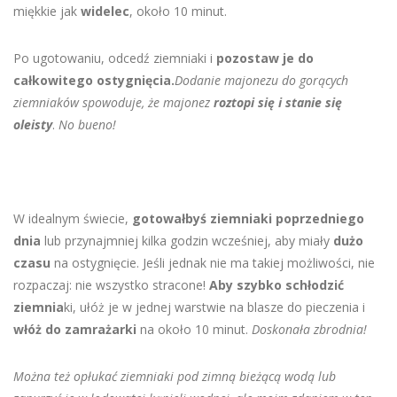
miękkie jak
widelec
, około 10 minut.
Po ugotowaniu, odcedź ziemniaki i
pozostaw je do
całkowitego ostygnięcia.
Dodanie majonezu do gorących
ziemniaków spowoduje, że majonez
roztopi się i stanie się
oleisty
.
No bueno!
W idealnym świecie,
gotowałbyś ziemniaki poprzedniego
dnia
lub przynajmniej kilka godzin wcześniej, aby miały
dużo
czasu
na ostygnięcie. Jeśli jednak nie ma takiej możliwości, nie
rozpaczaj: nie wszystko stracone!
Aby szybko schłodzić
ziemnia
ki, ułóż je w jednej warstwie na blasze do pieczenia i
włóż do zamrażarki
na około 10 minut.
Doskonała zbrodnia!
Można też opłukać ziemniaki pod zimną bieżącą wodą lub