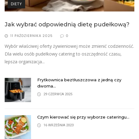
DIETY
Jak wybrać odpowiednią dietę pudełkową?
J
11 PAŹDZIERNIKA 2025
0
ć.
Wybór właściwej oferty żywieniowej może zmienić codzienność.
W
Dla wielu osób pudełkowy catering to oszczędność czasu,
D
lepsza organizacja...
l
Frytkownica beztłuszczowa z jedną czy
dwoma...
29 CZERWCA 2025
Czym kierować się przy wyborze cateringu...
16 WRZEŚNIA 2023