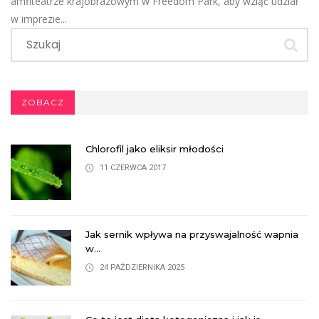
amfiteatrze krajobrazowym w Freedom Park, aby wziąć udział
w imprezie...
ZOBACZ
Chlorofil jako eliksir młodości
11 CZERWCA 2017
Jak sernik wpływa na przyswajalność wapnia
w...
24 PAŹDZIERNIKA 2025