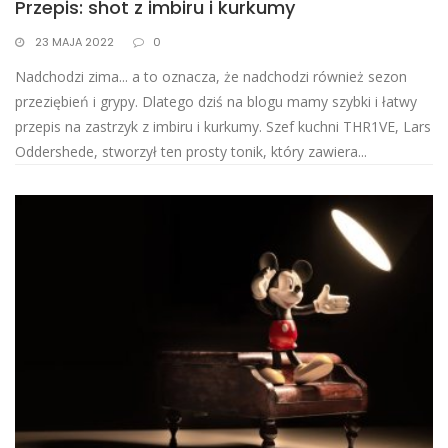
Przepis: shot z imbiru i kurkumy
23 MAJA 2022
0
Nadchodzi zima... a to oznacza, że nadchodzi również sezon
przeziębień i grypy. Dlatego dziś na blogu mamy szybki i łatwy
przepis na zastrzyk z imbiru i kurkumy. Szef kuchni THR1VE, Lars
Oddershede, stworzył ten prosty tonik, który zawiera...