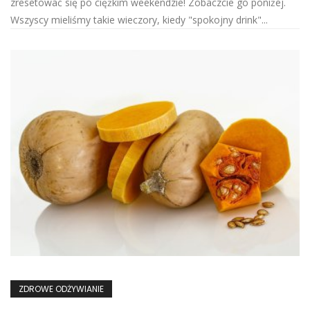
zresetować się po ciężkim weekendzie! Zobaczcie go poniżej.
Wszyscy mieliśmy takie wieczory, kiedy "spokojny drink"...
ZDROWE ODŻYWIANIE