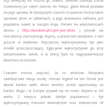
Azji Mniejszej też można go znaleźć. Właśnie stamtąd został
rozwieziony po całym świecie, do miejsc, gdzie klimat pozwala
na jego uprawę. W dzisiejszych czasach oczywiście można także
uprawiać aloes w szklarniach, a jego drzewiasta odmiana jest
popularna nawet w naszym kraju. Pierwsi na właściwościach
aloesu (
http://duoaloes.pl/czym-jest-aloes
) poznali się
mieszkańcy starożytnego Rzymu, a przed nimi wiedziano o nim
jeszcze w Babilonie. Najczęściej wykorzystywany był jako
środek przeczyszczający. Egipcjanie wykorzystywali go przy
balsamowaniu zwłok, a w Grecji było to najpopularniejsze
lekarstwo na łysienie.
Czasami można usłyszeć, że to aloesowi Kleopatra
zawdzięczała swoją urodę, chociaż legend na ten temat jest
akurat bardzo wiele. Aloes niestety został zapomniany na
bardzo długo i w Europie pojawił się na nowo dopiero w XIII
wieku. Z miejsca jednak zdobył popularność i był
wykorzystywany masowo wewnętrznie oraz zewnętrznie. W