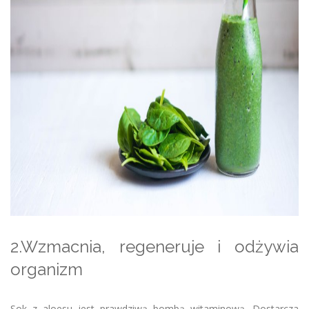
2.Wzmacnia, regeneruje i odżywia
organizm
Sok z aloesu jest prawdziwą bombą witaminową. Dostarcza