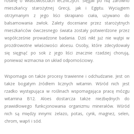
roślinę o właściwościach leczniczych. Sięgali po nią zarówno
mieszkańcy starożytnej Grecji, jak i Egiptu. Wyciągiem
otrzymanym z jego liści skrapiano ciała, używano do
balsamowania zwłok. Zalety doceniane przez starożytnych
mieszkańców ówczesnego świata zostały potwierdzone przez
współcześnie prowadzone badania. Dziś nikt już nie wątpi w
prozdrowotne właściwości aloesu. Osoby, które zdecydowały
się sięgnąć po sok z jego liści znacznie rzadziej chorują,
ponieważ wzmacnia on układ odpornościowy.
Wspomaga on także procesy trawienne i odchudzanie. Jest on
także bogatym źródłem licznych witamin. Wśród nich jest
rzadko występująca w roślinach wspomagająca pracę mózgu
witamina B12. Aloes dostarcza także niezbędnych do
prawidłowego funkcjonowania organizmu minerałów. Wśród
nich są między innymi: żelazo, potas, cynk, magnez, selen,
chrom, wapń i sód.